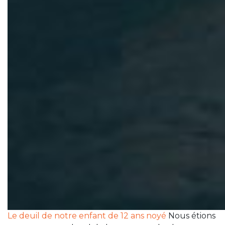
Le deuil de notre enfant de 12 ans noyé
Nous étions