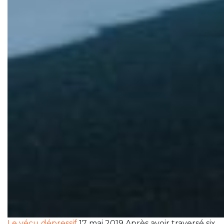
Le vécu dépressif
17 mai 2019 Après avoir traversé six