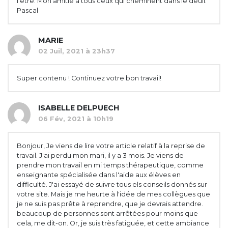
l'être. Mon amitié à tous ceux qui cheminent dans le deuil.
Pascal
MARIE
02 Juil, 2021 à 23h37
Super contenu ! Continuez votre bon travail!
ISABELLE DELPUECH
06 Fév, 2021 à 10h19
Bonjour, Je viens de lire votre article relatif à la reprise de
travail. J'ai perdu mon mari, il y a 3 mois. Je viens de
prendre mon travail en mi temps thérapeutique, comme
enseignante spécialisée dans l'aide aux élèves en
difficulté. J'ai essayé de suivre tous els conseils donnés sur
votre site. Mais je me heurte à l'idée de mes collègues que
je ne suis pas prête à reprendre, que je devrais attendre.
beaucoup de personnes sont arrêtées pour moins que
cela, me dit-on. Or, je suis très fatiguée, et cette ambiance