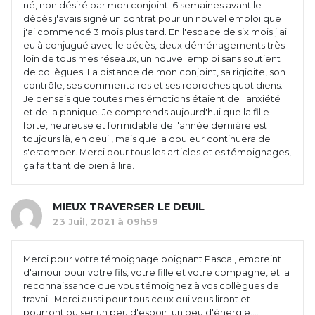
né, non désiré par mon conjoint. 6 semaines avant le
décès j'avais signé un contrat pour un nouvel emploi que
j'ai commencé 3 mois plus tard. En l'espace de six mois j'ai
eu à conjugué avec le décès, deux déménagements très
loin de tous mes réseaux, un nouvel emploi sans soutient
de collègues. La distance de mon conjoint, sa rigidite, son
contrôle, ses commentaires et ses reproches quotidiens.
Je pensais que toutes mes émotions étaient de l'anxiété
et de la panique. Je comprends aujourd'hui que la fille
forte, heureuse et formidable de l'année dernière est
toujours là, en deuil, mais que la douleur continuera de
s'estomper. Merci pour tous les articles et es témoignages,
ça fait tant de bien à lire.
MIEUX TRAVERSER LE DEUIL
23 Juil, 2021 à 09h59
Merci pour votre témoignage poignant Pascal, empreint
d'amour pour votre fils, votre fille et votre compagne, et la
reconnaissance que vous témoignez à vos collègues de
travail. Merci aussi pour tous ceux qui vous liront et
pourront puiser un peu d'espoir, un peu d'énergie....