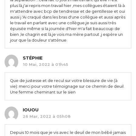
plus là,j'ai repris mon travail hier ,mes collègues étaient là à
m'attendre avec bcp de tendresse et de gentillesse et oui
aussi j 'Ai craqué dans les bras d'une collègue et aussi après
le travail en parlant avec une collègue,je suis aussi très
épuisée même si la journée d'hier m'a fait beaucoup de
bien ,le chagrin est là,je vois ma mère partout ,j espère un
jour que la douleur s'atténue.
STÉPHIE
10 Mai, 2022 à 01h45
Que de justesse et de recul sur votre blessure de vie (à
vie): merci pour votre témoignage sur ce chemin de deuil.
Une femme cheminant sur le sien
IOUOU
26 Mar, 2022 à 05h08
Depuis 10 mois que je vis avec le deuil de mon bébé jamais