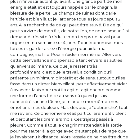
plus m'investir autant qu'avant. Une grande part de mon
énergie était et est toujours happée par le chagrin, la
blessure de la perte. Le champs de ruines dont parle
l'article est bien là. Et je l'arpente tous les jours depuis 2
ans. A la recherche de ce qui peut être sauvé. De ce qui
peut survivre de mon fils, de notre lien, de notre amour. J'ai
demandé très vite à réduire mon temps de travail pour
organiser ma semaine sur 4 jours. Pour économiser mes
forces et garder assez d'énergie pour aider ma
compagne, ma fille. Pour m'aider moi même. Aller vers
cette bienveillance indispensable tant envers les autres
qu'envers soi même. Ce que je ressens très
profondément, c'est que le travail, à condition qu'il
présente un minimum d'intérêt et de sens, surtout qu'il se
fasse dans un climat bienveillant, peut effectivement aider
à avancer. Mais pour moi il a agit et agit encore comme
une forme d'anesthésie au sens où quand je suis
concentré sur une tâche, je m'oublie moi même, mes
émotions, mes douleurs. Mais dès que je "débranche", tout
me revient. Ce phénomène était particulièrement violent
et déroutant les premiers mois. Ces trajets passés à
pleurer. Comme si tout le chagrin m'attendait à la sortie
pour me sauter à la gorge avec d'autant plus de rage que
je l'avais tenu à distance. Alors j'essaie de ne pas être dupe