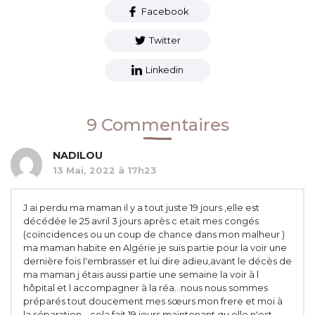
Facebook
Twitter
Linkedin
9 Commentaires
NADILOU
13 Mai, 2022 à 17h23
J ai perdu ma maman il y a tout juste 19 jours ,elle est
décédée le 25 avril 3 jours après c etait mes congés
(coïncidences ou un coup de chance dans mon malheur )
ma maman habite en Algérie je suis partie pour la voir une
dernière fois l'embrasser et lui dire adieu,avant le décès de
ma maman j étais aussi partie une semaine la voir à l
hôpital et l accompagner à la réa...nous nous sommes
préparés tout doucement mes sœurs mon frere et moi à
la séparation ...cela fait 19 jours maintenant qu elle n'est