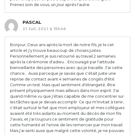
Prenez soin de vous, un jour après l'autre.
PASCAL
21 Juil, 2021 à 15h46
Bonjour, Deux ans après la mort de notre fils, je lis cet
article et j'y trouve beaucoup de choses justes.
Personnellement je suis retourné au travail 2 semaines
après la cérémonie d'adieu... Encouragé par l'attitude
bienveillante des personnes avec qui je travaille. J'ai cette
chance... Aussi parceque je savais que c'était juste une
reprise de contact avant 4 semaines de congés d'été.
Comme un test. Mais quel sentiment d'étrangeté, être
présent physiquement mais ailleurs dans mon esprit. J'ai
quand même vu que j'étais capable de me concentrer sur
les tâches que je devais accomplir. Ce qui m'invitait à tenir,
c'était surtout le fait que mon employeur et mes collègues
avaient été très aidants au moment du décès de mon fils.
J'avais, et j'ai toujours ce sentiment de gratitude pour
cette humanité et l'envie de les remercier par mon travail.
Mais j'ai senti aussi que malgré cette volonté, je ne pouvais