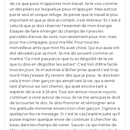
de ce que peut m'apporter mon travail. Je le vois comme
un des piliers sur lesquels je peux m'appuyer. Mais surtout
pas le seul et unique refuge. Je pense que le travail le plus
important et que je dois accomplir, il est intérieur. Et c'est à
celui là que je dois réserver l'essentiel de mon énergie.
Essayer de faire émerger du champs de ruines les
parcelles d'envie de vivre, non seulement pour moi, mais
pour ma compagne, pour ma fille. Pour tous les
merveilleux amis que mon fils avait choisi. Qui eux aussi ont
été dévastés par sa mort. Je me dis souvent comme un
mantra "Ce n'est pas parce-que tu es dégoûté de la vie
que tu dois en dégoûter les autres". C'est loin d'être facile
tous les jours. Je m'autorise à lâcher prise quand c'est trop
lourd. Mais j'essaie d'y revenir dès que je peux. Je dois bien
cela à mon cher garçon qui aimait tant la vie, qui a semé
tant d'amour sur son chemin, qui avait encore tant à
espérer de la vie à 26 ans. Tout son amour nous le voyons
continuer à vivre autour de nous. Je ne me sens pas le droit
de lui tourner le dos. Je dois l'honorer et témoigner ainsi
ma gratitude immense envers mon cher garçon. J'ignore si
quelqu'un lira ce message. Si c'est le cas j'espère juste qu'il
puisse inspirer quelque envie de continuer à chercher du
beau dans les champs de ruiner. Sauver ce qui mérite de