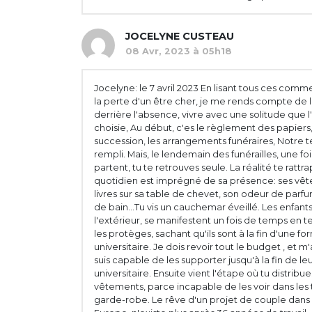
JOCELYNE CUSTEAU
08 Avr, 2023 à 05h18
Jocelyne: le 7 avril 2023 En lisant tous ces comm
la perte d'un être cher, je me rends compte de l
derrière l'absence, vivre avec une solitude que l
choisie, Au début, c'es le règlement des papiers,
succession, les arrangements funéraires, Notre 
rempli. Mais, le lendemain des funérailles, une fo
partent, tu te retrouves seule. La réalité te rattr
quotidien est imprégné de sa présence: ses vêt
livres sur sa table de chevet, son odeur de parfu
de bain...Tu vis un cauchemar éveillé. Les enfants
l'extérieur, se manifestent un fois de temps en t
les protèges, sachant qu'ils sont à la fin d'une f
universitaire. Je dois revoir tout le budget , et m
suis capable de les supporter jusqu'à la fin de le
universitaire. Ensuite vient l'étape où tu distribue
vêtements, parce incapable de les voir dans les ti
garde-robe. Le rêve d'un projet de couple dans