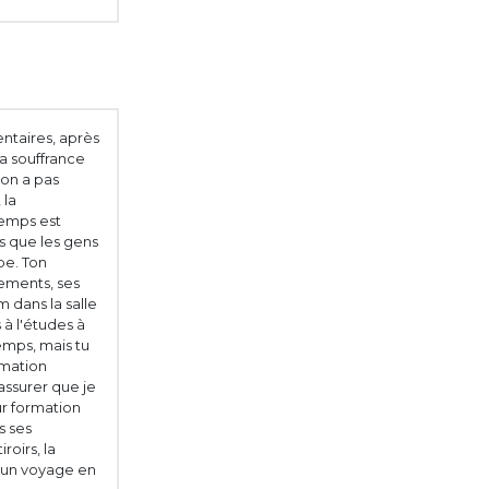
entaires, après
a souffrance
'on a pas
 la
temps est
is que les gens
ape. Ton
ements, ses
m dans la salle
 à l'études à
emps, mais tu
ormation
'assurer que je
ur formation
s ses
roirs, la
 un voyage en