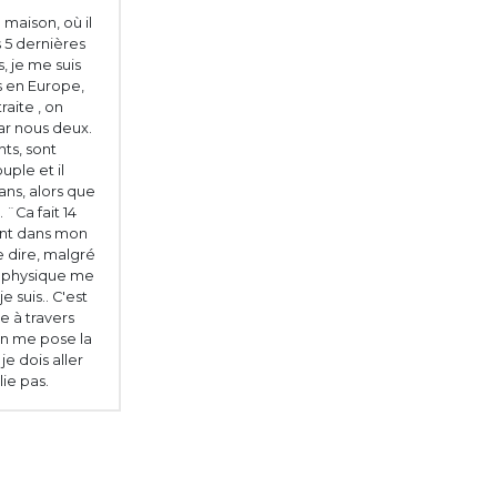
maison, où il
s 5 dernières
, je me suis
es en Europe,
raite , on
ar nous deux.
ts, sont
uple et il
ans, alors que
 ¨Ca fait 14
sent dans mon
e dire, malgré
e physique me
 suis.. C'est
e à travers
on me pose la
e dois aller
lie pas.