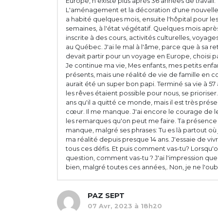
Europe, n'existe plus après 36 années de travail.
L'aménagement et la décoration d'une nouvelle 
a habité quelques mois, ensuite l'hôpital pour le
semaines, à l'état végétatif. Quelques mois après
inscrite à des cours, activités culturelles, voyag
au Québec. J'ai le mal à l'âme, parce que à sa ret
devait partir pour un voyage en Europe, choisi p
Je continue ma vie, Mes enfants, mes petits enfan
présents, mais une réalité de vie de famille en co
aurait été un super bon papi. Terminé sa vie à 57 
les rêves étaient possible pour nous, se prioriser..
ans qu'il a quitté ce monde, mais il est très pré
cœur. Il me manque. J'ai encore le courage de l
les remarques qu'on peut me faire. Ta présenc
manque, malgré ses phrases: Tu es là partout où je
ma réalité depuis presque 14 ans. J'essaie de vivr
tous ces défis. Et puis comment vas-tu? Lorsqu'
question, comment vas-tu ? J'ai l'impression que j
bien, malgré toutes ces années,. Non, je ne l'oub
PAZ SEPT
07 Avr, 2023 à 18h20