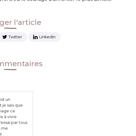
er l'article
Twitter
Linkedin
mmentaires
est un
 je sais que
riage ce
e à vivre
'essai par tous
s me
 .