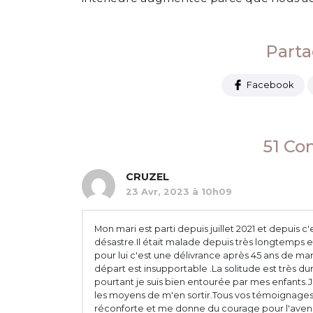
Partag
Facebook
51 Co
CRUZEL
23 Avr, 2023 à 10h09
Mon mari est parti depuis juillet 2021 et depuis c'
désastre.Il était malade depuis très longtemps et
pour lui c'est une délivrance après 45 ans de ma
départ est insupportable .La solitude est très dur
pourtant je suis bien entourée par mes enfants.J
les moyens de m'en sortir.Tous vos témoignage
réconforte et me donne du courage pour l'avenir