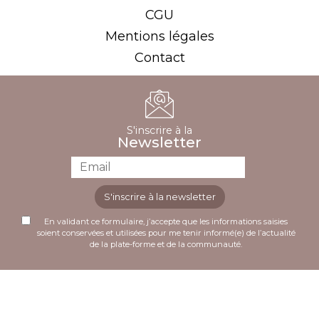
CGU
Mentions légales
Contact
S'inscrire à la
Newsletter
S'inscrire à la newsletter
En validant ce formulaire, j’accepte que les informations saisies
soient conservées et utilisées pour me tenir informé(e) de l’actualité
de la plate-forme et de la communauté.
Plusieurs comparatifs récents désignent cette
Accédez à une vaste sélection de machines à sous et de
plateforme comme le
meilleur casino en ligne
en
jeux en ligne sur
lucky treasure casino
.
termes de retraits rapides.