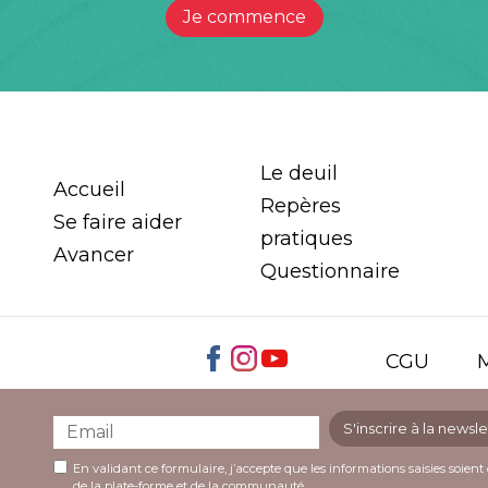
Je commence
Le deuil
Accueil
Repères
Se faire aider
pratiques
Avancer
Questionnaire
CGU
M
S'inscrire à la newsle
En validant ce formulaire, j’accepte que les informations saisies soient 
de la plate-forme et de la communauté.