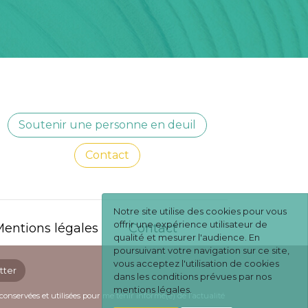
Soutenir une personne en deuil
Contact
Notre site utilise des cookies pour vous
offrir une expérience utilisateur de
entions légales
Contact
qualité et mesurer l'audience. En
poursuivant votre navigation sur ce site,
vous acceptez l'utilisation de cookies
tter
dans les conditions prévues par nos
mentions légales.
conservées et utilisées pour me tenir informé(e) de l’actualité