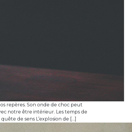
nos repères. Son onde de choc peut
vec notre être intérieur. Les temps de
n quête de sens L’explosion de […]