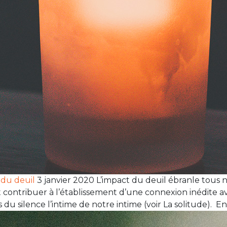
 du deuil
3 janvier 2020 L’impact du deuil ébranle tous 
t contribuer à l’établissement d’une connexion inédite a
s du silence l’intime de notre intime (voir La solitude). E