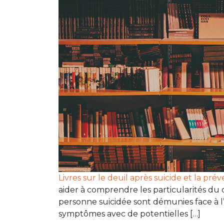
Livres sur le deuil après suicide et la pré
aider à comprendre les particularités du 
personne suicidée sont démunies face à l
symptômes avec de potentielles […]