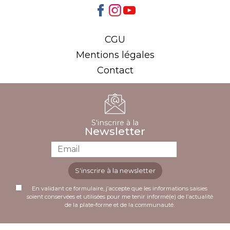
CGU
Mentions légales
Contact
S'inscrire à la
Newsletter
S'inscrire à la newsletter
En validant ce formulaire, j’accepte que les informations saisies
soient conservées et utilisées pour me tenir informé(e) de l’actualité
de la plate-forme et de la communauté.
Plusieurs comparatifs récents désignent cette
Accédez à une vaste sélection de machines à sous et de