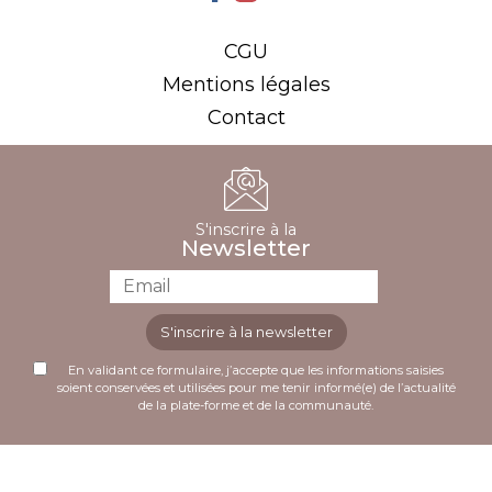
CGU
Mentions légales
Contact
S'inscrire à la
Newsletter
S'inscrire à la newsletter
En validant ce formulaire, j’accepte que les informations saisies
soient conservées et utilisées pour me tenir informé(e) de l’actualité
de la plate-forme et de la communauté.
Plusieurs comparatifs récents désignent cette
Accédez à une vaste sélection de machines à sous et de
plateforme comme le
meilleur casino en ligne
en
jeux en ligne sur
lucky treasure casino
.