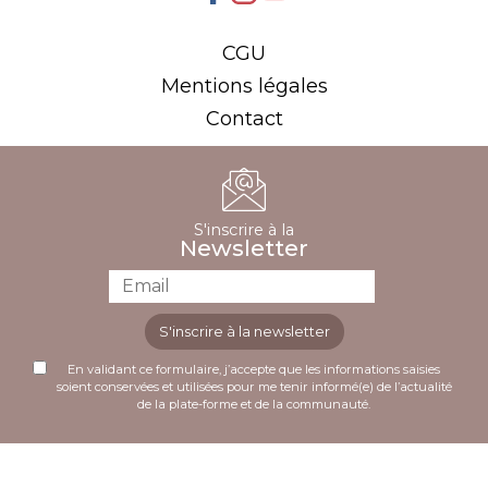
CGU
Mentions légales
Contact
S'inscrire à la
Newsletter
S'inscrire à la newsletter
En validant ce formulaire, j’accepte que les informations saisies
soient conservées et utilisées pour me tenir informé(e) de l’actualité
de la plate-forme et de la communauté.
Plusieurs comparatifs récents désignent cette
Accédez à une vaste sélection de machines à sous et de
plateforme comme le
meilleur casino en ligne
en
jeux en ligne sur
lucky treasure casino
.