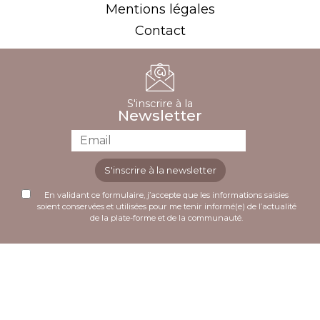
Mentions légales
Contact
S'inscrire à la
Newsletter
S'inscrire à la newsletter
En validant ce formulaire, j’accepte que les informations saisies
soient conservées et utilisées pour me tenir informé(e) de l’actualité
de la plate-forme et de la communauté.
Plusieurs comparatifs récents désignent cette
Accédez à une vaste sélection de machines à sous et de
plateforme comme le
meilleur casino en ligne
en
jeux en ligne sur
lucky treasure casino
.
termes de retraits rapides.