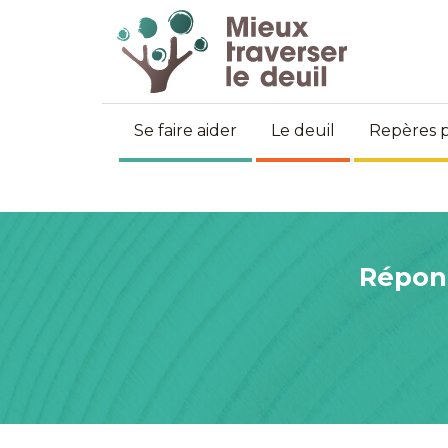
Se faire aider
Le deuil
Repères p
Répond