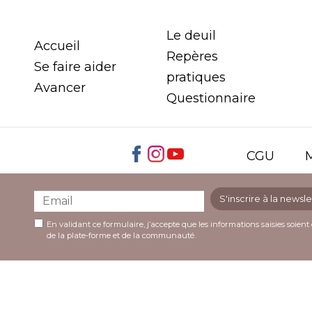
Le deuil
Accueil
Repères
Se faire aider
pratiques
Avancer
Questionnaire
CGU
M
S'inscrire à la newsle
En validant ce formulaire, j’accepte que les informations saisies soient 
de la plate-forme et de la communauté.
orme comme le
meilleur casino en ligne
en termes de retrai
 jeux en ligne sur
lucky treasure casino
.