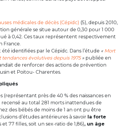
auses médicales de décès (Cépidc)
(5), depuis 2010,
tion générale se situe autour de 0,30 pour 1 000
alué à 0,42. Ces taux représentent respectivement
n France.
 été identifiées par le Cépidc. Dans l’étude
«
Mort
et tendances évolutives depuis 1975
»
publiée en
ndait de renforcer des actions de prévention
usin et Poitou- Charentes.
pliqués
s (représentant près de 40 % des naissances en
 recensé au total 281 morts inattendues de
chez des bébés de moins de 1 an ont pu être
clusions d’études antérieures à savoir
la forte
et 77 filles, soit un sex-ratio de 1,86)
, un âge