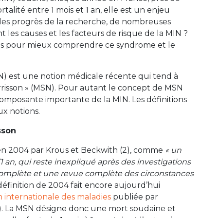
alité entre 1 mois et 1 an, elle est un enjeu
les progrès de la recherche, de nombreuses
 les causes et les facteurs de risque de la MIN ?
res pour mieux comprendre ce syndrome et le
N) est une notion médicale récente qui tend à
rrisson » (MSN). Pour autant le concept de MSN
composante importante de la MIN. Les définitions
ux notions.
sson
 en 2004 par Krous et Beckwith (2), comme
« un
 an, qui reste inexpliqué après des investigations
mplète et une revue complète des circonstances
 définition de 2004 fait encore aujourd’hui
on internationale des maladies
publiée par
S). La MSN désigne donc une mort soudaine et