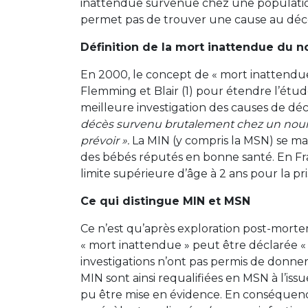
inattendue survenue chez une population 
permet pas de trouver une cause au déc
Définition de la mort inattendue du n
En 2000, le concept de « mort inattendue
Flemming et Blair (1) pour étendre l’étu
meilleure investigation des causes de dé
décès survenu brutalement chez un nourri
prévoir ».
La MIN (y compris la MSN) se ma
des bébés réputés en bonne santé. En Fr
limite supérieure d’âge à 2 ans pour la p
Ce qui distingue MIN et MSN
Ce n’est qu’après exploration post-mor
« mort inattendue » peut être déclarée « 
investigations n’ont pas permis de donne
MIN sont ainsi requalifiées en MSN à l’is
pu être mise en évidence. En conséquence