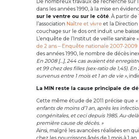
De nombreux travaux de recherche sur l
dans les années 1990, à la mise en évide
sur le ventre ou sur le côté
. À partir 
l’association
Naître et vivre
et la Directio
couchage sur le dos ont induit une baiss
L’enquête de l’Institut de veille sanitaire 
de 2 ans – Enquête nationale 2007-2009
des années 1990, le nombre de décès ine
En 2008 […], 244 cas avaient été enregist
et 99 chez des filles (sex-ratio de 1,45). 
survenus entre 1 mois et 1 an de vie »
, ind
La MIN reste la cause principale de dé
Cette même étude de 2011 précise que
«
enfants de moins d’1 an, après les infecti
congénitales, et ceci depuis 1985. Au-delà 
première cause de décès. »
Ainsi, malgré les avancées réalisées en qu
chez les nourrissons âgés de 1 mois à 1 a