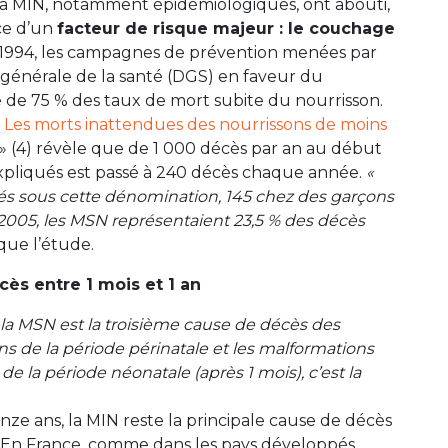
a MIN, notamment épidémiologiques, ont abouti,
nce d’un
facteur de risque majeur : le couchage
de 1994, les campagnes de prévention menées par
n générale de la santé (DGS) en faveur du
e de 75 % des taux de mort subite du nourrisson.
«
Les morts inattendues des nourrissons de moins
» (4) révèle que de 1 000 décès par an au début
xpliqués est passé à 240 décès chaque année.
«
rés sous cette dénomination, 145 chez des garçons
En 2005, les MSN représentaient 23,5 % des décès
ique l’étude.
cès entre 1 mois et 1 an
 la MSN est la troisième cause de décès des
ons de la période périnatale et les malformations
de la période néonatale (après 1 mois), c’est la
inze ans, la MIN reste la principale cause de décès
n. En France, comme dans les pays développés.