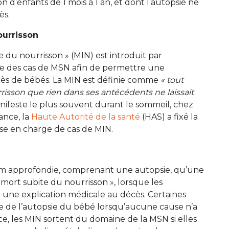
d’enfants de 1 mois à 1 an, et dont l’autopsie ne
ès.
ourrisson
 du nourrisson » (MIN) est introduit par
de des cas de MSN afin de permettre une
cès de bébés. La MIN est définie comme
« tout
sson que rien dans ses antécédents ne laissait
nifeste le plus souvent durant le sommeil, chez
ance, la
Haute Autorité de la santé
(HAS) a fixé la
rise en charge de cas de MIN.
tem approfondie, comprenant une autopsie, qu’une
mort subite du nourrisson », lorsque les
r une explication médicale au décès. Certaines
sue de l’autopsie du bébé lorsqu’aucune cause n’a
, les MIN sortent du domaine de la MSN si elles