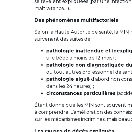
se révèlent expliquées (par une infectio
maltraitance…).
Des phénomènes multifactoriels
Selon la Haute Autorité de santé, la MIN 
survenant des suites de :
pathologie inattendue et inexpli
si le bébé à moins de 12 mois) ;
pathologie non diagnostiquée du 
ou tout autres professionnel de sant
pathologie aiguë
d’abord non consi
dans les 24 heures) ;
circonstances particulières
(accide
Étant donné que les MIN sont souvent mult
à comprendre. L’amélioration des connai
sur les mécanismes incriminés, mais beauc
Les causes de décès expliqués