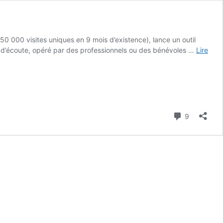
50 000 visites uniques en 9 mois d’existence), lance un outil
ice d’écoute, opéré par des professionnels ou des bénévoles …
Lire
Commenta
9