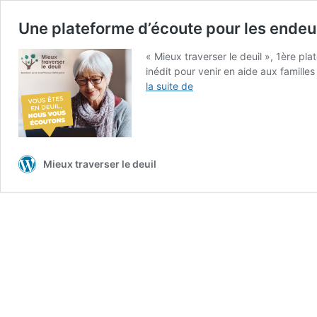
Une plateforme d’écoute pour les endeui
« Mieux traverser le deuil », 1ère pl
inédit pour venir en aide aux famille
Une
la suite de
plateforme
d’écoute
pour
les
endeuillés
Mieux traverser le deuil
(chat
et/ou
audio
vidéo)